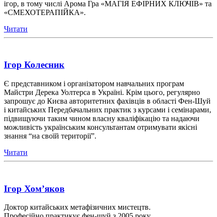
ігор, в тому числі Арома Гра «МАГІЯ ЕФІРНИХ КЛЮЧІВ» та
«СМЕХОТЕРАПІЙКА».
Читати
Ігор Колесник
Є представником і організатором навчальних програм
Майстри Дерека Уолтерса в Україні. Крім цього, регулярно
запрошує до Києва авторитетних фахівців в області Фен-Шуй
і китайських Передбачальних практик з курсами і семінарами,
підвищуючи таким чином власну кваліфікацію та надаючи
можливість українським консультантам отримувати якісні
знання “на своїй території”.
Читати
Ігор Хом’яков
Доктор китайських метафізичних мистецтв.
Професійно практикує фен-шуй з 2005 року.