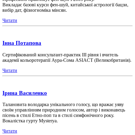
Викладає базові курси фен-шуй, китайської астрології бацзи,
вибір дат, фізиогноміка мінсян.
Читати
Інна Потапова
Сертифікований консультант-практик III рівня і вчитель
академії кольоротерапії Аура-Сома ASIACT (Великобританія).
Читати
Ірина Василенко
Талановита володарка унікального голосу, що вражає уяву
своїм управлінням природним голосом, автор і виконавець
пісень в стилі Етно-поп та в стилі симфонічного року.
Вокалістка гурту Mysterya.
Читати