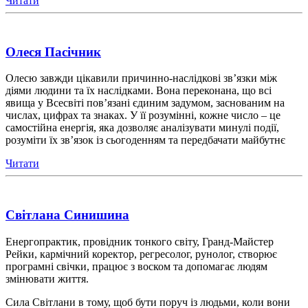
Читати
Олеся Пасічник
Олесю завжди цікавили причинно-наслідкові зв’язки між
діями людини та їх наслідками. Вона переконана, що всі
явища у Всесвіті пов’язані єдиним задумом, заснованим на
числах, цифрах та знаках. У її розумінні, кожне число – це
самостійна енергія, яка дозволяє аналізувати минулі події,
розуміти їх зв’язок із сьогоденням та передбачати майбутнє
Читати
Світлана Синишина
Енергопрактик, провідник тонкого світу, Гранд-Майстер
Рейки, кармічний коректор, регресолог, рунолог, створює
програмні свічки, працює з воском та допомагає людям
змінювати життя.
Сила Світлани в тому, щоб бути поруч із людьми, коли вони