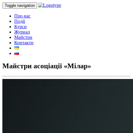
Toggle navigation
Про нас
Події
Курси
Журнал
Майстри
Контакти
Майстри асоціації «Мілар»