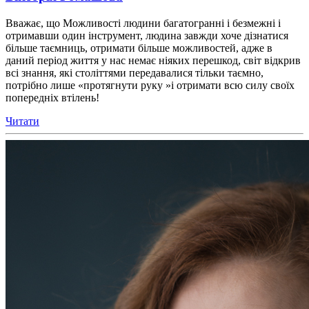
Вважає, що Можливості людини багатогранні і безмежні і
отримавши один інструмент, людина завжди хоче дізнатися
більше таємниць, отримати більше можливостей, адже в
даний період життя у нас немає ніяких перешкод, світ відкрив
всі знання, які століттями передавалися тільки таємно,
потрібно лише «протягнути руку »і отримати всю силу своїх
попередніх втілень!
Читати